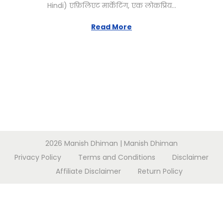
Hindi) एफ़िलिएट मार्केटिंग, एक लोकप्रिय…
a
r
Read More
y
1
1
,
2
0
2
6
2026
Manish Dhiman
| Manish Dhiman
Privacy Policy
Terms and Conditions
Disclaimer
Affiliate Disclaimer
Return Policy