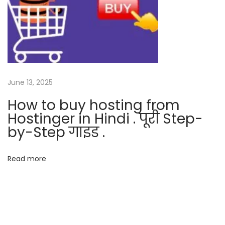
स
ही
औ
र
सु
र
June 13, 2025
क्षि
त
How to buy hosting from
वे
Hostinger in Hindi . पूरी Step-
ब
by-Step गाइड .
हो
स्टिं
Read more
ग
कै
से
चु