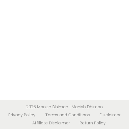
नें
?
(
H
o
w
t
o
c
h
o
o
s
e
2026
Manish Dhiman
| Manish Dhiman
r
Privacy Policy
Terms and Conditions
Disclaimer
i
Affiliate Disclaimer
Return Policy