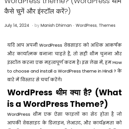
WordPress theme? (WordPress थीम
कैसे चुनें और इंस्टॉल करें?)
.
.
Posted on
Posted in
J
July 14, 2024
by
Manish Dhiman
WordPress
,
Themes
a
n
यदि आप अपनी WordPress वेबसाइट को अधिक आकर्षक
u
और कार्यात्मक बनाना चाहते हैं, तो सही थीम चुनना और
a
इंस्टॉल करना एक महत्वपूर्ण कदम है। इस लेख में, हम How
r
to choose and install a WordPress theme in Hindi ? के
y
बारे में विस्तार से चर्चा करेंगे।
1
1
WordPress थीम क्या है? (What
,
is a WordPress Theme?)
2
0
WordPress थीम एक ऐसा फाइलों का सेट होता है जो
2
आपकी वेबसाइट के डिज़ाइन, लेआउट, और कार्यक्षमता को