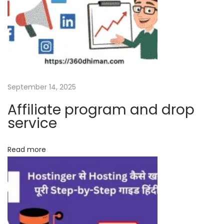
(
डो
मे
न
का
क्या
म
September 14, 2025
त
Affiliate program and drop
ल
service
ब
है
Read more
हिं
दी
में
?
)