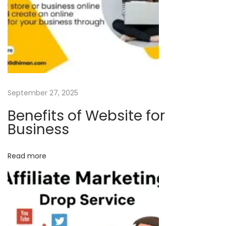
b
y
d
o
m
a
i
September 27, 2025
n
Benefits of Website for
i
Business
n
H
Read more
i
n
d
i
?