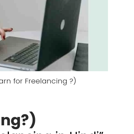
o Learn for Freelancing ?)
cing?)