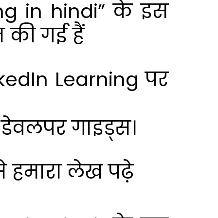
ng in hindi” के इस
 की गई हैं
kedIn Learning पर
डेवलपर गाइड्स।
े हमारा लेख पढ़े