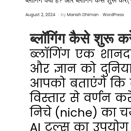
ब्लॉगिंग क्या है? और ब्लॉगिंग कैसे 
.
.
Posted on
Posted in
J
August 2, 2024
by
Manish Dhiman
WordPress
a
n
ब्लॉगिंग कैसे शुर
u
a
ब्लॉगिंग एक शान
r
y
और ज्ञान को दुनिय
1
आपको बताएंगे कि ब्
1
,
विस्तार से वर्णन क
2
0
निचे (niche) का 
2
6
AI टूल्स का उपयोग 