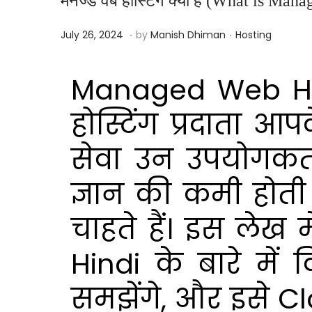
मैनेज्ड वेब होस्टिंग क्या है (What is M
.
.
Posted on
Posted in
J
July 26, 2024
by
Manish Dhiman
Hosting
a
n
Managed Web Host
u
a
होस्टिंग प्रदाता आ
r
सेवा उन उपयोगकर्त
y
1
ज्ञान की कमी होती 
1
,
चाहते हैं। इस ले
2
0
Hindi के बारे में
2
समझेंगे, और इसे C
6