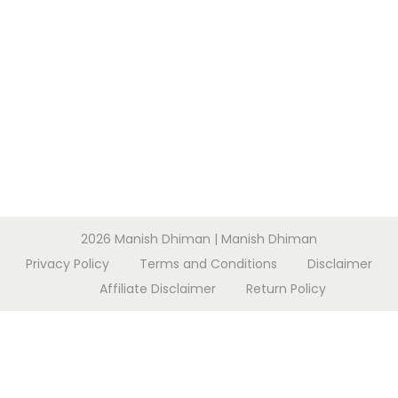
w
o
r
d
p
r
e
s
s
p
2026
Manish Dhiman
| Manish Dhiman
l
Privacy Policy
Terms and Conditions
Disclaimer
u
Affiliate Disclaimer
Return Policy
g
i
n
s