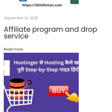
?
(
W
September 14, 2025
o
Affiliate program and drop
r
service
d
P
Read more
r
e
s
s
में
प्ल
ग
इ
न