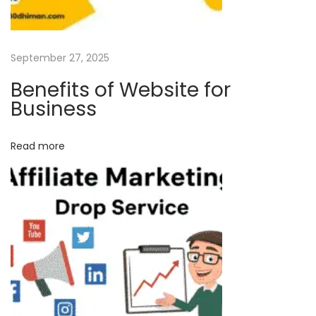
W
o
r
September 27, 2025
d
Benefits of Website for
P
Business
r
e
Read more
s
s
i
n
H
i
n
d
i